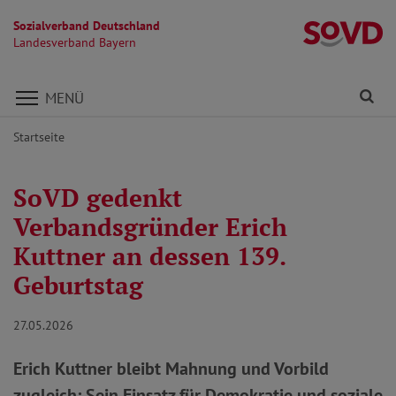
Sozialverband Deutschland
L
Landesverband Bayern
Direkt zu den Inhalten springen
Fi
MENÜ
Startseite
SoVD gedenkt
Verbandsgründer Erich
Kuttner an dessen 139.
Geburtstag
27.05.2026
Erich Kuttner bleibt Mahnung und Vorbild
zugleich: Sein Einsatz für Demokratie und soziale