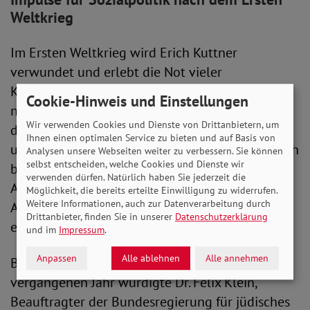
Weltkrieg
Im Ersten Weltkrieg wird Erich Kuttner
verwundet und erlebt die Not vieler
Kriegsgeschädigter und Hinterbliebener aus
Cookie-Hinweis und Einstellungen
nächster Nähe. 1917 gründet er den Reichsbund
Wir verwenden Cookies und Dienste von Drittanbietern, um
der Kriegsteilnehmer und Kriegsgeschädigten
Ihnen einen optimalen Service zu bieten und auf Basis von
und ist bis 1919 dessen Vorsitzender. Er setzt sich
Analysen unsere Webseiten weiter zu verbessern. Sie können
selbst entscheiden, welche Cookies und Dienste wir
besonders für die Rechte und soziale
verwenden dürfen. Natürlich haben Sie jederzeit die
Absicherung von Kriegsopfern, bessere
Möglichkeit, die bereits erteilte Einwilligung zu widerrufen.
Weitere Informationen, auch zur Datenverarbeitung durch
Arbeitschancen für Schwerbeschädigte sowie
Drittanbieter, finden Sie in unserer
Datenschutzerklärung
eine Reform des Militärrentenwesens ein.
und im
Impressum
.
Anpassen
Alle ablehnen
Alle annehmen
Bei der Umbenennung des Hauses im
vergangenen Jahr würdigte Dr. Felix Klein,
Beauftragter der Bundesregierung für jüdisches