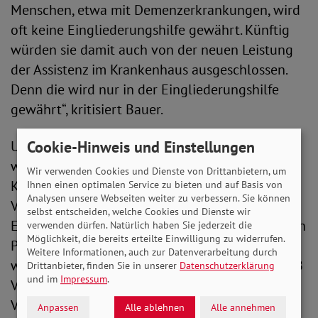
Menschen, etwa mit Demenzerkrankungen, wird
oft keine Eingliederungshilfe gewährt. Künftig
würden sie damit auch von der neuen Leistung
der Assistenz im Krankenhaus ausgeschlossen.
Denn die wird nur in der Eingliederungshilfe
gewährt“, kritisiert Bauer.
Cookie-Hinweis und Einstellungen
Und damit nicht genug. Auch ihre Angehörigen
wären mit diesem Gesetz „außen vor“. Der
Wir verwenden Cookies und Dienste von Drittanbietern, um
Krankengeldanspruch der Begleitperson im SGB
Ihnen einen optimalen Service zu bieten und auf Basis von
Analysen unsere Webseiten weiter zu verbessern. Sie können
V soll ebenfalls an die
selbst entscheiden, welche Cookies und Dienste wir
Eingliederungshilfeberechtigung der begleiteten
verwenden dürfen. Natürlich haben Sie jederzeit die
Möglichkeit, die bereits erteilte Einwilligung zu widerrufen.
Person anknüpfen. „Trotz gleicher Bedarfslagen
Weitere Informationen, auch zur Datenverarbeitung durch
werden hier Menschen einfach in der neuen SGB
Drittanbieter, finden Sie in unserer
Datenschutzerklärung
und im
Impressum
.
V-Regelung vergessen. Auch für sie muss die
Vereinbarkeit von Familie, Pflege und Beruf
Anpassen
Alle ablehnen
Alle annehmen