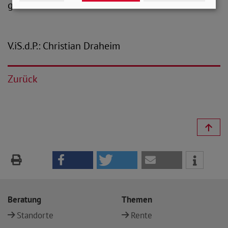
gesichert werden.“
V.iS.d.P.: Christian Draheim
Zurück
Beratung
Themen
Standorte
Rente