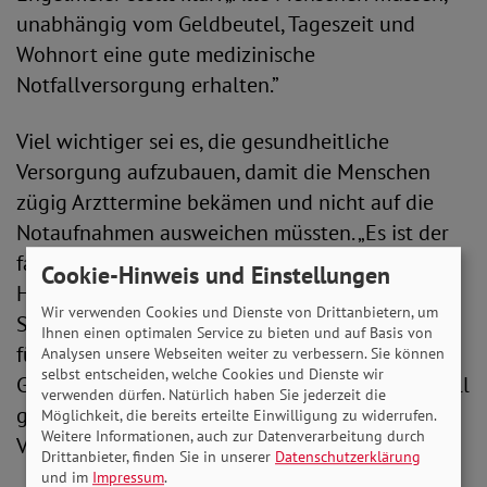
unabhängig vom Geldbeutel, Tageszeit und
Wohnort eine gute medizinische
Notfallversorgung erhalten.”
Viel wichtiger sei es, die gesundheitliche
Versorgung aufzubauen, damit die Menschen
zügig Arzttermine bekämen und nicht auf die
Notaufnahmen ausweichen müssten. „Es ist der
falsche Ansatz, die Menschen durch finanzielle
Cookie-Hinweis und Einstellungen
Hürden abzuschrecken und die finanzielle
Wir verwenden Cookies und Dienste von Drittanbietern, um
Schieflage der Krankenhäuser durch Gebühren
Ihnen einen optimalen Service zu bieten und auf Basis von
für Patient*innen auszugleichen. Das
Analysen unsere Webseiten weiter zu verbessern. Sie können
selbst entscheiden, welche Cookies und Dienste wir
Gesundheitssystem muss personell und finanziell
verwenden dürfen. Natürlich haben Sie jederzeit die
gestärkt werden für eine flächendeckende
Möglichkeit, die bereits erteilte Einwilligung zu widerrufen.
Weitere Informationen, auch zur Datenverarbeitung durch
Versorgung.“
Drittanbieter, finden Sie in unserer
Datenschutzerklärung
und im
Impressum
.