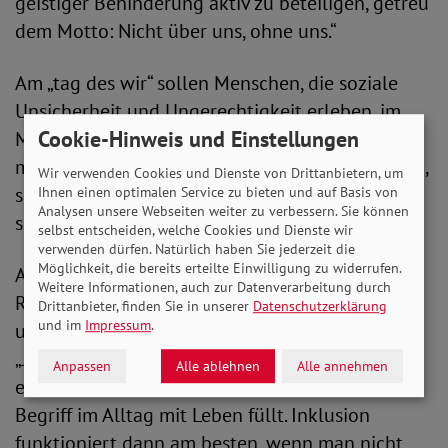
geistiger Behinderung aktiv zu beteiligen, getreu
dem Motto: Nicht über uns, ohne uns.“
Am „tag des wir“ sollen Menschen, die soziale
Unsicherheit und Ungerechtigkeit erleben, im
Cookie-Hinweis und Einstellungen
Mittelpunkt stehen. „An diesem Tag wollen wir
mit Ihnen nicht nur über soziale Inklusion reden,
Wir verwenden Cookies und Dienste von Drittanbietern, um
sondern sie erlebbar machen und für alle
Ihnen einen optimalen Service zu bieten und auf Basis von
Analysen unsere Webseiten weiter zu verbessern. Sie können
sichtbar transportieren“, so Bauer.
selbst entscheiden, welche Cookies und Dienste wir
verwenden dürfen. Natürlich haben Sie jederzeit die
Möglichkeit, die bereits erteilte Einwilligung zu widerrufen.
Auch Jan Haller, Kapitän der deutschen
Weitere Informationen, auch zur Datenverarbeitung durch
Rollstuhlbasketball-Nationalmannschaft,
Drittanbieter, finden Sie in unserer
Datenschutzerklärung
und im
Impressum
.
unterstützt den „tag des wir“ als Schirmherr.
„Jeder Mensch kann und muss einen Beitrag für
Anpassen
Alle ablehnen
Alle annehmen
eine inklusive Gesellschaft leisten, indem er den
Begriff im Alltag mit Leben füllt. Inklusion
funktioniert dann am besten, wenn man nicht