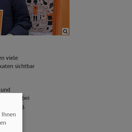
n viele
katen sichtbar
 und
s Signal bei
sgrenzung.
 Ihnen
sen