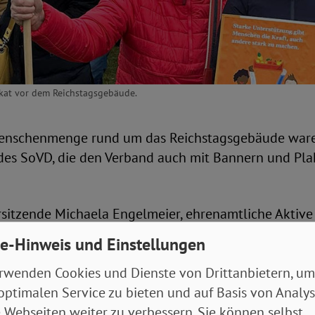
akat vor dem Reichstagsgebäude.
Menschenmenge rund um das Reichstagsgebäude ware
 des SoVD, die den Verband auch mit Bannern und Pla
rsitzende Michaela Engelmeier, ehrenamtliche Aktive
 Bundesgeschäftsstelle setzten gemeinsam ein starke
e-Hinweis und Einstellungen
ndmauer
für Demokratie und gegen jede Form der Au
rwenden Cookies und Dienste von Drittanbietern, um
optimalen Service zu bieten und auf Basis von Analy
de und Zusammenhalt
 Webseiten weiter zu verbessern. Sie können selbst