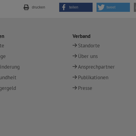
drucken
teilen
tweet
en
Verband
te
Standorte
ege
Über uns
inderung
Ansprechpartner
undheit
Publikationen
gergeld
Presse