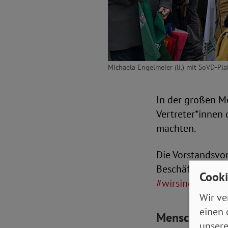
Michaela Engelmeier (li.) mit SoVD-Pl
In der großen 
Vertreter*innen
machten.
Die Vorstandsvo
Beschäftigte der
Cooki
#wirsinddiebra
Wir ve
einen 
Menschenwür
unsere