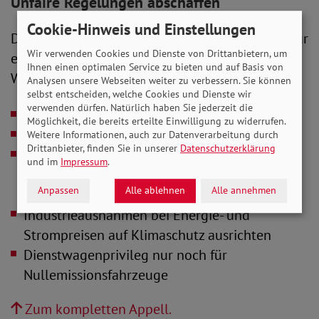
Unfaire Regelungen abschaffen
Cookie-Hinweis und Einstellungen
Der Aufruf enthält fünf konkrete Forderungen für
Wir verwenden Cookies und Dienste von Drittanbietern, um
eine faire, am Klimaschutz orientierte
Ihnen einen optimalen Service zu bieten und auf Basis von
Wirtschaftspolitik:
Analysen unsere Webseiten weiter zu verbessern. Sie können
selbst entscheiden, welche Cookies und Dienste wir
verwenden dürfen. Natürlich haben Sie jederzeit die
Dieselprivileg abschaffen
Möglichkeit, die bereits erteilte Einwilligung zu widerrufen.
Kerosin und Flugtickets besteuern
Weitere Informationen, auch zur Datenverarbeitung durch
Drittanbieter, finden Sie in unserer
Datenschutzerklärung
Carbon-Leakage-Schutz nur noch für
und im
Impressum
.
Unternehmen, die durch CO
-Bepreisung
2
Anpassen
Alle ablehnen
Alle annehmen
tatsächlich belastet werden
Industrieausnahmen bei Energie- und
Strompreisen auf Klimaschutz ausrichten
Dienstwagenprivileg nur noch für
Nullemissionsfahrzeuge
Zum kompletten Appell.