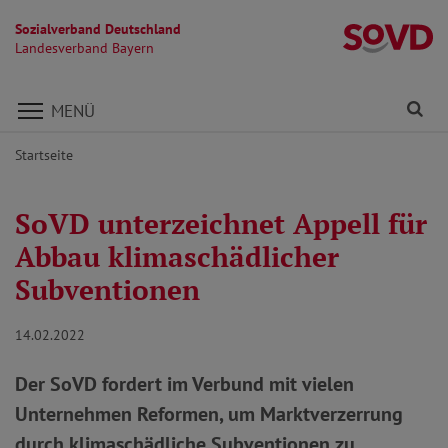
Sozialverband Deutschland
L
Landesverband Bayern
Direkt zu den Inhalten springen
Fi
MENÜ
Startseite
SoVD unterzeichnet Appell für
Abbau klimaschädlicher
Subventionen
14.02.2022
Der SoVD fordert im Verbund mit vielen
Unternehmen Reformen, um Marktverzerrung
durch klimaschädliche Subventionen zu