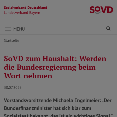
Sozialverband Deutschland
L
Landesverband Bayern
Direkt zu den Inhalten springen
Fi
MENÜ
Startseite
SoVD zum Haushalt: Werden
die Bundesregierung beim
Wort nehmen
30.07.2025
Vorstandsvorsitzende Michaela Engelmeier: „Der
Bundesfinanzminister hat sich klar zum
Sozialstaat bekannt, das ist ein wichtiges Signal.“