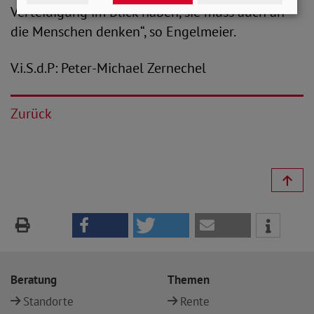
Verteidigung im Blick haben, sie muss auch an
die Menschen denken“, so Engelmeier.
V.i.S.d.P: Peter-Michael Zernechel
Zurück
Beratung
Themen
Standorte
Rente