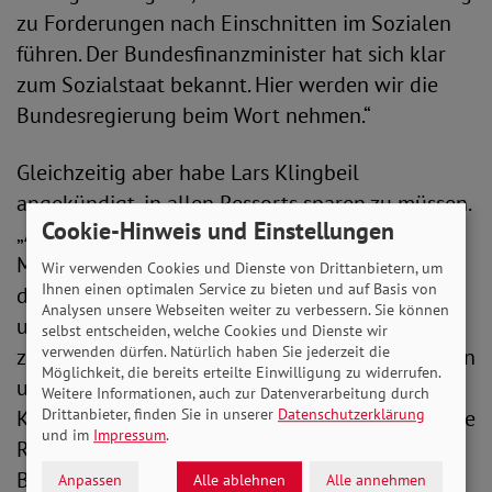
zu Forderungen nach Einschnitten im Sozialen
führen. Der Bundesfinanzminister hat sich klar
zum Sozialstaat bekannt. Hier werden wir die
Bundesregierung beim Wort nehmen.“
Gleichzeitig aber habe Lars Klingbeil
angekündigt, in allen Ressorts sparen zu müssen.
Cookie-Hinweis und Einstellungen
„Aus SoVD-Sicht kann es nicht sein, dass
Menschen mit wenig Einkommen die Zeche für
Wir verwenden Cookies und Dienste von Drittanbietern, um
Ihnen einen optimalen Service zu bieten und auf Basis von
die Krisen zahlen, während große Vermögen
Analysen unsere Webseiten weiter zu verbessern. Sie können
unangetastet bleiben. Wer den Sozialstaat
selbst entscheiden, welche Cookies und Dienste wir
verwenden dürfen. Natürlich haben Sie jederzeit die
zukunftsfest machen will, muss hohe Einkommen
Möglichkeit, die bereits erteilte Einwilligung zu widerrufen.
und Vermögen endlich gerecht besteuern.
Weitere Informationen, auch zur Datenverarbeitung durch
Kürzungen bei denen, die ohnehin kaum über die
Drittanbieter, finden Sie in unserer
Datenschutzerklärung
und im
Impressum
.
Runden kommen, sind keine Lösung. Die
Bundesregierung darf nicht nur Wirtschaft und
Anpassen
Alle ablehnen
Alle annehmen