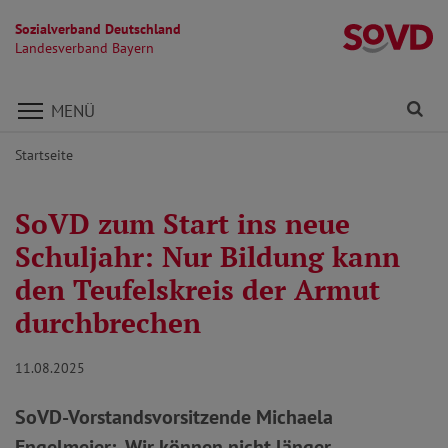
Sozialverband Deutschland
L
Landesverband Bayern
Direkt zu den Inhalten springen
Fi
MENÜ
Startseite
SoVD zum Start ins neue
Schuljahr: Nur Bildung kann
den Teufelskreis der Armut
durchbrechen
11.08.2025
SoVD-Vorstandsvorsitzende Michaela
Engelmeier: „Wir können nicht länger