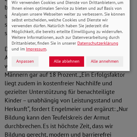
Wir verwenden Cookies und Dienste von Drittanbietern, um
brauchen wir bessere Arbeitsbedingungen für
Ihnen einen optimalen Service zu bieten und auf Basis von
Analysen unsere Webseiten weiter zu verbessern. Sie können
schulärztliche, psychologische und sozial- sowie
selbst entscheiden, welche Cookies und Dienste wir
sonderpädagogische Unterstützung sowie
verwenden dürfen. Natürlich haben Sie jederzeit die
Möglichkeit, die bereits erteilte Einwilligung zu widerrufen.
schlicht mehr Lehrkräfte“, so die SoVD-Chefin.
Weitere Informationen, auch zur Datenverarbeitung durch
Drittanbieter, finden Sie in unserer
Datenschutzerklärung
Denn der Mangel an Lehrpersonal hat
und im
Impressum
.
Auswirkungen, die Schulabbrecherquote ist
Anpassen
Alle ablehnen
Alle annehmen
weiter auf 16 Prozent gestiegen, bei jungen
Männern gar auf 18 Prozent. „Ein Erfolgsfaktor
liegt zudem in kostenfreier Nachhilfe und
gezielter Unterstützung für benachteiligte
Kinder – unabhängig von Leistungsstand und
Herkunft“, fordert Engelmeier und ergänzt: „Nur
Bildung kann den Teufelskreis der Armut
durchbrechen. Es ist höchste Zeit, dass wir
Bildung gerecht, modern und barrierefrei