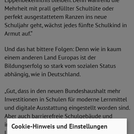
Lippenbekenntnis bleiben. Denn während die
Mehrheit mit prall gefüllter Schultüte oder
perfekt ausgestattetem Ranzen ins neue
Schuljahr geht, wächst jedes fünfte Schulkind in
Armut auf.“
Und das hat bittere Folgen: Denn wie in kaum
einem anderen Land Europas ist der
Bildungserfolg so stark vom sozialen Status
abhängig, wie in Deutschland.
„Gut, dass in den neuen Bundeshaushalt mehr
Investitionen in Schulen für moderne Lernmittel
und digitale Ausstattung eingestellt worden sind.
Aber auch barrierefreie Schulgebäude und
inklusive Lernumgebungen, sowie kostenfreie
Cookie-Hinweis und Einstellungen
Lehrmittel müssen selbstverständlich sein. Dazu