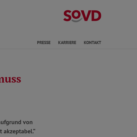
Landesverband 
en
PRESSE
KARRIERE
KONTAKT
muss
aufgrund von
t akzeptabel.“