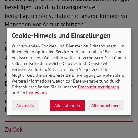
beseitigen und durch transparente,
bedarfsgerechte Verfahren ersetzen, können wir
Menschen vor Armut schützen.“
Cookie-Hinweis und Einstellungen
„Nicht einmal zwei Euro erhalten
Wir verwenden Cookies und Dienste von Drittanbietern, um
Leistungsbeziehende pro Monat für die
Ihnen einen optimalen Service zu bieten und auf Basis von
Anschaffung eines Kühlschranks. Das ist völlig
Analysen unsere Webseiten weiter zu verbessern. Sie können
selbst entscheiden, welche Cookies und Dienste wir
realitätsfern“, kritisiert der SoVD-Präsident das
verwenden dürfen. Natürlich haben Sie jederzeit die
Gesetzesvorhaben weiter. „Die geplante
Möglichkeit, die bereits erteilte Einwilligung zu widerrufen.
Weitere Informationen, auch zur Datenverarbeitung durch
Erhöhung von insgesamt nur 14 Euro pro Monat
Drittanbieter, finden Sie in unserer
Datenschutzerklärung
zeigt, dass die Berechnungsmethode falsch ist,
und im
Impressum
.
denn sie bildet den Alltag der Betroffenen nicht
Anpassen
Alle ablehnen
Alle annehmen
lebensecht ab“, betont Bauer.
Zurück