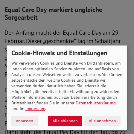
Equal Care Day markiert ungleiche
Sorgearbeit
Den Anfang macht der Equal Care Day am 29.
Februar. Dieser „geschenkte“ Tag im Schaltjahr
symbolisiert die unsichtbare, unbezahlte, wenig
Cookie-Hinweis und Einstellungen
gewürdigte, aber für die Gesellschaft wichtige
Wir verwenden Cookies und Dienste von Drittanbietern, um
Sorgearbeit, die nach wie vor in erster Linie
Ihnen einen optimalen Service zu bieten und auf Basis von
Frauen leisten.
Analysen unsere Webseiten weiter zu verbessern. Sie können
selbst entscheiden, welche Cookies und Dienste wir
verwenden dürfen. Natürlich haben Sie jederzeit die
Der Equal Pay Day am 6. März markiert die
Möglichkeit, die bereits erteilte Einwilligung zu widerrufen.
geschlechtsspezifische Lohnlücke, die 2024 laut
Weitere Informationen, auch zur Datenverarbeitung durch
Drittanbieter, finden Sie in unserer
Datenschutzerklärung
Statistischem Bundesamt 18 Prozent in
und im
Impressum
.
Deutschland beträgt. Angenommen Männer und
Anpassen
Alle ablehnen
Alle annehmen
Frauen bekommen den gleichen Stundenlohn:
Dann steht der Equal Pay Day für den Tag, bis zu