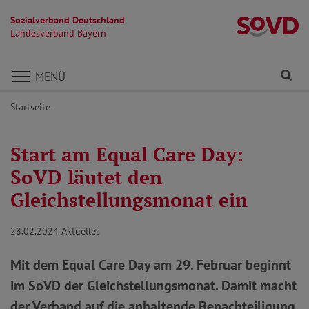
Sozialverband Deutschland
L
Landesverband Bayern
Direkt zu den Inhalten springen
Fi
MENÜ
Startseite
Start am Equal Care Day:
SoVD läutet den
Gleichstellungsmonat ein
28.02.2024
Aktuelles
Mit dem Equal Care Day am 29. Februar beginnt
im SoVD der Gleichstellungsmonat. Damit macht
der Verband auf die anhaltende Benachteiligung