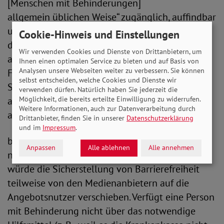
[Menschen mit Behinderungen]
allgemein üblichen Weise“ zugänglich, auffindbar
und nutzbar sein, sondern das Angebot muss „in
Cookie-Hinweis und Einstellungen
der allgemein üblichen Weise“ zugänglich,
Wir verwenden Cookies und Dienste von Drittanbietern, um
auffindbar und nutzbar sein. Die letztere
Ihnen einen optimalen Service zu bieten und auf Basis von
Analysen unsere Webseiten weiter zu verbessern. Sie können
Formulierung gewährleistet, dass nicht
selbst entscheiden, welche Cookies und Dienste wir
Sonderlösungen, sondern reguläre Lösungen
verwenden dürfen. Natürlich haben Sie jederzeit die
Möglichkeit, die bereits erteilte Einwilligung zu widerrufen.
auch für Menschen mit Behinderungen
Weitere Informationen, auch zur Datenverarbeitung durch
angestrebt werden.
Drittanbieter, finden Sie in unserer
Datenschutzerklärung
und im
Impressum
.
b) Die Barrierefreiheit darf nicht „unter Nutzung
Anpassen
Alle ablehnen
Alle annehmen
notwendiger Hilfsmittel“ bemessen werden. Das
würde die Sicherstellung von Barrierefreiheit
teilweise von den Medienanbietern auf die
Angebotsnutzer verschieben. Verfügt eine Person
mit Behinderung nicht über das notwendige