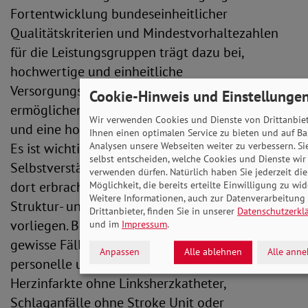
Fortentwicklung bundeseinheitlicher
Qualitätskriterien und Mindestvorhaltezahlen
für die Leistungsgruppen trägt dazu bei,
hochwertige und einheitliche
Versorgungsstandards bundesweit zu
Cookie-Hinweis und Einstellunge
ermöglichen, die Patientensicherheit zu stärken
Wir verwenden Cookies und Dienste von Drittanbie
und eine hohe Behandlungsqualität zu fördern.
Ihnen einen optimalen Service zu bieten und auf Ba
Analysen unsere Webseiten weiter zu verbessern. S
Es ist wichtig und letztlich eine
selbst entscheiden, welche Cookies und Dienste wir
Selbstverständlichkeit, dass Leistungen nur noch
verwenden dürfen. Natürlich haben Sie jederzeit die
dort erbracht werden dürfen, wo geeignete
Möglichkeit, die bereits erteilte Einwilligung zu wid
Weitere Informationen, auch zur Datenverarbeitung
Struktur- und Prozessqualitätsmerkmale
Drittanbieter, finden Sie in unserer
Datenschutzerkl
vorliegen. Bislang behandeln Krankenhäuser
und im
Impressum
.
gewisse Fälle zu häufig auch ohne passende
Anpassen
Alle ablehnen
Alle ann
personelle und technische Ausstattung, etwa
Herzinfarkte ohne Linksherzkatheter,
Schlaganfälle ohne Stroke Unit oder