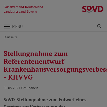
Sozialverband Deutschland
L
Landesverband Bayern
Direkt zu den Inhalten springen
Fi
MENÜ
Startseite
Stellungnahme zum
Referentenentwurf
Krankenhausversorgungsverbes
- KHVVG
06.05.2024
Gesundheit
SoVD-Stellungnahme zum Entwurf eines
Gesetzes zur Verbesserung der