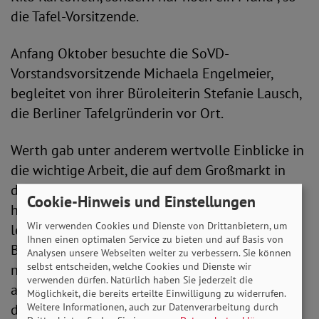
die Tafel-Vorsitzende.
Anfang Oktober besuchte die SoVD-
Vorstandsvorsitzende Michaela Engelmeier,
begleitet von ihrer Büroleiterin Stefanie Lausch,
die Berliner Tafelgründerin vor Ort.
Werth gab unter anderem wertvolle Einblicke in
die wichtige Arbeit, die auf dem Großmarkt in
der Beusselstraße in Berlin die zahlreichen
Cookie-Hinweis und Einstellungen
haupt- und ehrenamtlichen Mitarbeitenden
Wir verwenden Cookies und Dienste von Drittanbietern, um
leisten. Michaela Engelmeier stellte bei ihrem
Ihnen einen optimalen Service zu bieten und auf Basis von
Besuch zur Rolle der Tafeln fest: „Die Tafeln sind
Analysen unsere Webseiten weiter zu verbessern. Sie können
selbst entscheiden, welche Cookies und Dienste wir
nicht Teil des Sozialstaates und haben daher
verwenden dürfen. Natürlich haben Sie jederzeit die
auch nicht dessen Aufgaben, wie die Versorgung
Möglichkeit, die bereits erteilte Einwilligung zu widerrufen.
der Menschen zu gewährleisten.“
Weitere Informationen, auch zur Datenverarbeitung durch