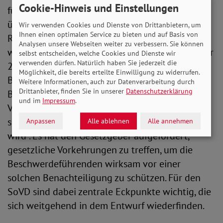
Cookie-Hinweis und Einstellungen
fürchten sie, bei Zuteilung knapper,
überlebenswichtiger intensivmedizinischer
Wir verwenden Cookies und Dienste von Drittanbietern, um
Ihnen einen optimalen Service zu bieten und auf Basis von
Ressourcen (Triage) unzulässig benachteiligt zu
Analysen unsere Webseiten weiter zu verbessern. Sie können
werden. Mit seinem Beschluss vom 28. Dezember
selbst entscheiden, welche Cookies und Dienste wir
verwenden dürfen. Natürlich haben Sie jederzeit die
2021 (BVerfG 1 BvR 154/20) erkennt das
Möglichkeit, die bereits erteilte Einwilligung zu widerrufen.
Bundesverfassungsgericht an, dass „eine
Weitere Informationen, auch zur Datenverarbeitung durch
Drittanbieter, finden Sie in unserer
Datenschutzerklärung
Behinderung pauschal mit Komorbiditäten in
und im
Impressum
.
Verbindung gebracht oder stereotyp mit
schlechten Genesungsaussichten verbunden
Anpassen
Alle ablehnen
Alle annehmen
wird“. Es hat den Gesetzgeber aufgefordert,
gesetzliche Vorkehrungen zu treffen, um die
Beschwerdeführenden wirksam vor einer
solchen Benachteiligung zu schützen. Für den
SoVD sind dabei zentrale Eckpunkte wichtig, die
sich weitgehend in dem Entwurf wiederfinden.