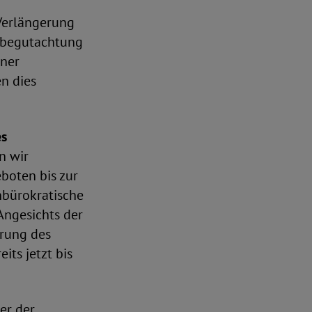
 Verlängerung
gebegutachtung
iner
n dies
es
n wir
boten bis zur
nbürokratische
Angesichts der
erung des
its jetzt bis
er der