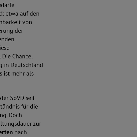
edarfe
d: etwa auf den
nbarkeit von
erung der
genden
iese
. Die Chance,
ng in Deutschland
 ist mehr als
der SoVD seit
ändnis für die
ng. Doch
eltungsdauer zur
herten
nach