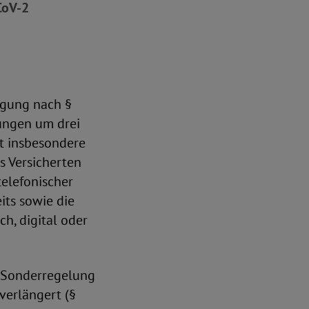
CoV-2
igung nach §
ungen um drei
ft insbesondere
s Versicherten
elefonischer
its sowie die
h, digital oder
 Sonderregelung
verlängert (§