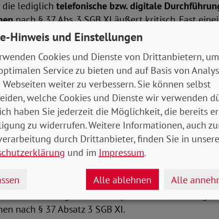
 die lediglich
telefonische bzw. digitale Durchführu
chen
nach § 37 Abs. 3 SGB XI äußert kritisch. Fast eine
ch der CoronaPandemie in Deutschland werden mittl
e-Hinweis und Einstellungen
Regel gemacht.
rwenden Cookies und Dienste von Drittanbietern, um
optimalen Service zu bieten und auf Basis von Analy
rmals die besondere Bedeutung der aufsuchenden
 Webseiten weiter zu verbessern. Sie können selbst
ng zur Feststellung des Grads der vorhandenen Selb
eiden, welche Cookies und Dienste wir verwenden dü
ellen wir eine Zunahme an Widerspruchsverfahren zu
ich haben Sie jederzeit die Möglichkeit, die bereits er
ung und eine längere Verfahrensdauer fest.Aus de
ligung zu widerrufen. Weitere Informationen, auch zu
htsberatungsstellen wissen wir, dass sich gerade i
erarbeitung durch Drittanbieter, finden Sie in unsere
fahren regelmäßig zeigt, dass gerade im persönliche
schutzerklärung
und im
Impressum
.
)Gespräch und der Inaugenscheinnahme entscheiden
lbstständigkeit von den Gutachter*innen wahrgeno
ssen
Alle ablehnen
Alle anne
 einer Begutachtung am Telefon oder nach Aktenlage
bzw. sind. Dies gilt auch entsprechend für die Rege
en nach § 37 Absatz 3 SGB XI.