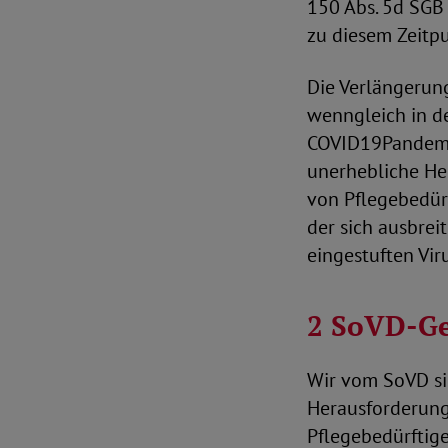
150 Abs. 5d SGB 
zu diesem Zeitpu
Die Verlängerun
wenngleich in d
COVID19Pandemie 
unerhebliche He
von Pflegebedür
der sich ausbrei
eingestuften Vir
2 SoVD-G
Wir vom SoVD si
Herausforderung
Pflegebedürftig