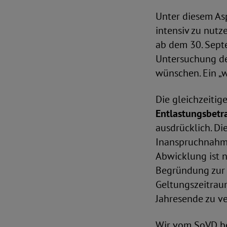
Unter diesem Asp
intensiv zu nutz
ab dem 30. Sept
Untersuchung de
wünschen. Ein „w
Die gleichzeiti
Entlastungsbetr
ausdrücklich. Di
Inanspruchnahme
Abwicklung ist n
Begründung zur 
Geltungszeitraum
Jahresende zu ve
Wir vom SoVD be