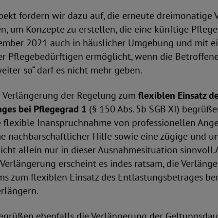
ekt fordern wir dazu auf, die erneute dreimonatige
en, um Konzepte zu erstellen, die eine künftige Pfle
ember 2021 auch in häuslicher Umgebung und mit e
r Pflegebedürftigen ermöglicht, wenn die Betroffene
eiter so“ darf es nicht mehr geben.
ge Verlängerung der Regelung zum
flexiblen Einsatz d
ages bei Pflegegrad 1
(§ 150 Abs. 5b SGB XI) begrüße
e flexible Inanspruchnahme von professionellen Ange
 nachbarschaftlicher Hilfe sowie eine zügige und u
icht allein nur in dieser Ausnahmesituation sinnvoll.
Verlängerung erscheint es indes ratsam, die Verläng
s zum flexiblen Einsatz des Entlastungsbetrages bere
rlängern.
grüßen ebenfalls die Verlängerung der Geltungsdau