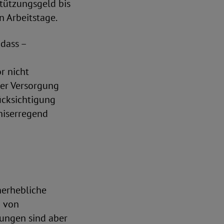
stützungsgeld bis
n Arbeitstage.
dass –
r nicht
der Versorgung
ücksichtigung
niserregend
nerhebliche
g von
rungen sind aber