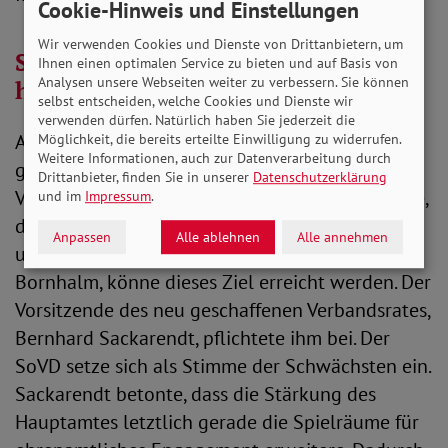
Cookie-Hinweis und Einstellungen
Wir verwenden Cookies und Dienste von Drittanbietern, um
SoVD geht aus Reform gestärkt
Ihnen einen optimalen Service zu bieten und auf Basis von
Analysen unsere Webseiten weiter zu verbessern. Sie können
hervor
selbst entscheiden, welche Cookies und Dienste wir
verwenden dürfen. Natürlich haben Sie jederzeit die
Auf die sozialpolitisch spannungsreichen Zeiten
Möglichkeit, die bereits erteilte Einwilligung zu widerrufen.
Weitere Informationen, auch zur Datenverarbeitung durch
ging in seiner Rede auch der bisherige
Drittanbieter, finden Sie in unserer
Datenschutzerklärung
Verbandspräsident Alfred Bornhalm ein. Er sagte,
und im
Impressum
.
der SoVD müsse gerade jetzt wahrnehmbarer
Anpassen
Alle ablehnen
Alle annehmen
und lauter werden. Mit dem neuen Vorstand, so
Bornhalm, könne dieses Ziel erreicht werden. Der
Vorsitzende des neu geschaffenen Verbandsrates,
Bernhard Sackarendt, pflichtete ihm bei. Der
SoVD setze sich als Stimme der Schwächsten ein.
Sackarendt betonte, dass die Stärkung des
Hauptamtes letztlich gerade die Spielräume für