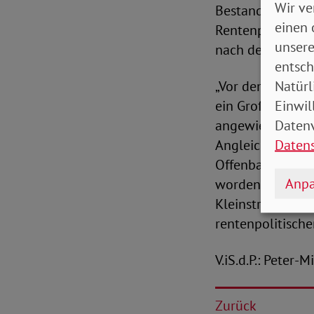
Wir ve
Bestand ausgewe
einen 
Rentenpaket sieh
unsere
nach dem erstma
entsch
Natürl
„Vor dem Hinterg
Einwil
ein Großteil der
Datenv
angewiesen sind,
Daten
Angleichung zu e
Offenbar ist den
Anpa
worden. Dass jed
Kleinstrentnerin
rentenpolitische
V.iS.d.P.: Peter-
Zurück