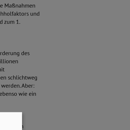
sche Maßnahmen
chholfaktors und
d zum 1.
orderung des
illionen
it
hen schlichtweg
n werden. Aber:
ebenso wie ein
en für
h auf den