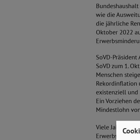
Bundeshaushalt 
wie die Ausweit
die jährliche Re
Oktober 2022 au
Erwerbsminderun
SoVD-Präsident A
SoVD zum 1. Okt
Menschen steigen
Rekordinflation
existenziell und
Ein Vorziehen d
Mindestlohn von
Viele Jahre hat 
Cooki
Erwerbsminderun