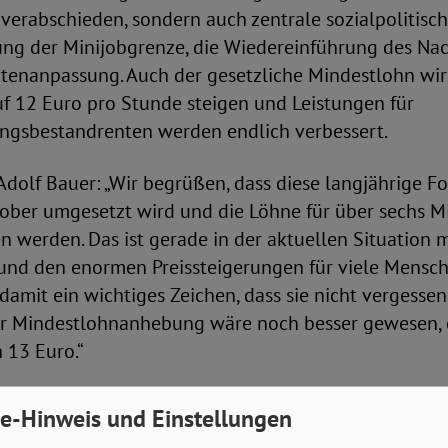
verabschieden, sondern auch zentrale sozialpoliti
ung der Minijobgrenze, die Wiedereinführung des Na
ntenanpassung. Auch der gesetzliche Mindestlohn wir
f 12 Euro pro Stunde steigen und Leistungen für
gsbestandrenten werden endlich verbessert.
dolf Bauer: „Wir begrüßen, dass diese langjährige F
ober umgesetzt wird und die Löhne für über sechs M
 werden. Das ist gerade in der aktuellen Situation m
 und den enormen Preissteigerungen für viele Mensc
 damit ein wichtiges Zeichen, dass sie nicht vergesse
er Mindestlohnanhebung wäre noch besser gewesen, 
 13 Euro.“
sich der SoVD dafür eingesetzt, dass die Verbesserung
e-Hinweis und Einstellungen
gsrentner*innen aus den Jahren 2014 und 2019 auc