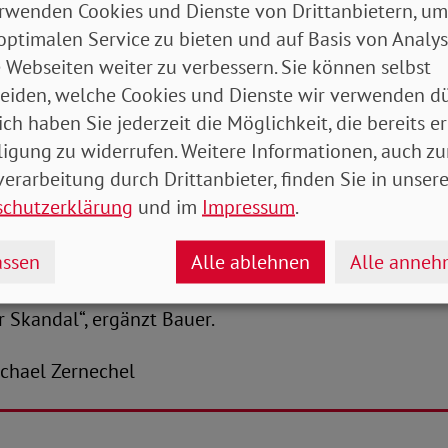
rwenden Cookies und Dienste von Drittanbietern, um
itet werden. Das am Nachmittag zur Abstimmung s
optimalen Service zu bieten und auf Basis von Analy
t Zuschläge in Höhe von 7,5 Prozent und 4,5 Prozent 
 Webseiten weiter zu verbessern. Sie können selbst
ligen Bezug einer Erwerbsminderungsrente.
eiden, welche Cookies und Dienste wir verwenden dü
ich haben Sie jederzeit die Möglichkeit, die bereits er
rund, dass eine Erwerbsminderung ein zentrales Armu
ligung zu widerrufen. Weitere Informationen, auch zu
 EM-Rentnerinnen und -rentner auf zusätzliche Sozia
erarbeitung durch Drittanbieter, finden Sie in unsere
 ist das insgesamt sehr zu begrüßen. Um eine vollst
schutzerklärung
und im
Impressum
.
rreichen, sind Zuschläge in Höhe von 8 bzw. 13 Pro
 Sozialpolitikerinnen und -politikern ein finanzielle
ssen
Alle ablehnen
Alle anne
och an anderer Stelle Milliarden ausgegeben werden,
nen und -rentner kein Geld übrig sein soll, ist für de
r Skandal“, ergänzt Bauer.
Michael Zernechel