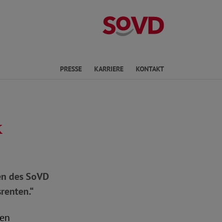
Landesverband 
en
PRESSE
KARRIERE
KONTAKT
k
en des SoVD
renten.“
den