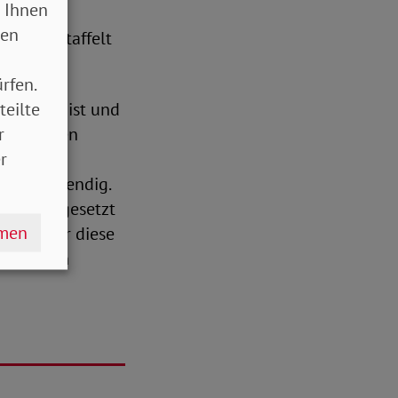
 Ihnen
tehende
sen
vor, gestaffelt
rfen.
teilte
tsrisiko ist und
r
lleistungen
r
ändige
zent notwendig.
r Rahmen gesetzt
hmen
 aber für diese
n SoVD ein