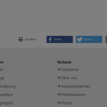
drucken
teilen
tweet
en
Verband
te
Standorte
ege
Über uns
inderung
Ansprechpartner
undheit
Publikationen
gergeld
Presse