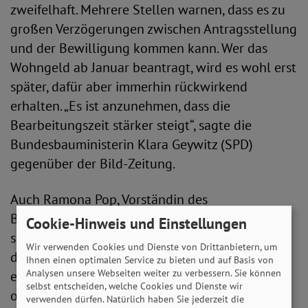
zweifelhaft. Mehrere Stellen warnen, dass es zu
großen Verzögerungen zwischen Antragsstellung
und der Bewilligung kommen kann. Wer das
Wohngeld ab Januar beantragt, wird es wohl erst
später, dafür aber immerhin rückwirkend
erhalten. „Es ist anzunehmen, dass die
Bearbeitungszeit stärker steigt“, sagte die
Bundesbauministerin Klara Geywitz (SPD)
gegenüber der Bild-Zeitung.
Auch Ramona Pop, Vorständin des
Bundesverbandes der Verbraucherzentralen,
Cookie-Hinweis und Einstellungen
sieht ein solches Szenario kommen. Gegenüber
Wir verwenden Cookies und Dienste von Drittanbietern, um
der Welt sagte sie, es drohe zum Jahresanfang
Ihnen einen optimalen Service zu bieten und auf Basis von
Analysen unsere Webseiten weiter zu verbessern. Sie können
ein „Ämter-Chaos, sodass Menschen wochen-
selbst entscheiden, welche Cookies und Dienste wir
oder sogar monatelang auf die Bearbeitung und
verwenden dürfen. Natürlich haben Sie jederzeit die