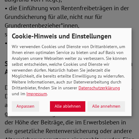
• die Einführung von Rentenfreibeträgen in der
Grundsicherung für alle, nicht nur für
Grundrentenbezieher*innen,
sowie die
Cookie-Hinweis und Einstellungen
• Einführung einer Vermögenssteuer.
Wir verwenden Cookies und Dienste von Drittanbietern, um
Ihnen einen optimalen Service zu bieten und auf Basis von
Analysen unsere Webseiten weiter zu verbessern. Sie können
SoVD fordert Ausbau der Elemente sozialen
selbst entscheiden, welche Cookies und Dienste wir
verwenden dürfen. Natürlich haben Sie jederzeit die
Ausgleichs
Möglichkeit, die bereits erteilte Einwilligung zu widerrufen.
Weitere Informationen, auch zur Datenverarbeitung durch
Die Rente ist das Spiegelbild des Erwerbslebens.
Drittanbieter, finden Sie in unserer
Datenschutzerklärung
und im
Impressum
.
Die Weichen für eine auskömmliche und
armutsfeste Rente werden in der Erwerbsphase
Anpassen
Alle ablehnen
Alle annehmen
gestellt. Denn die gesetzliche Rente basiert auf
der Höhe der Beiträge, die im Erwerbsleben in
die gesetzliche Rentenversicherung oder andere