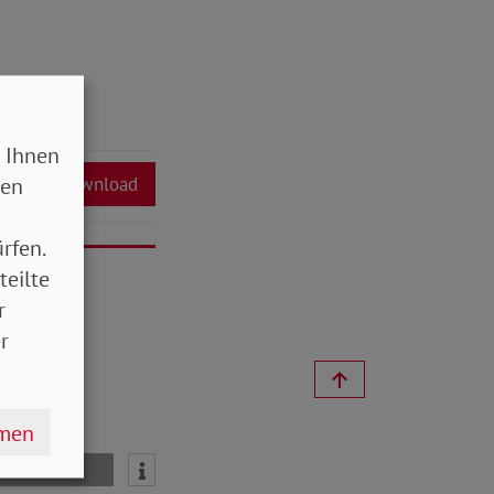
 Ihnen
sen
Download
rfen.
teilte
r
r
hmen
mail