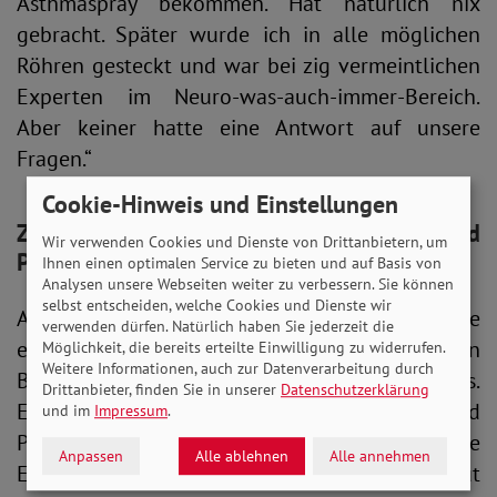
Asthmaspray bekommen. Hat natürlich nix
gebracht. Später wurde ich in alle möglichen
Röhren gesteckt und war bei zig vermeintlichen
Experten im Neuro-was-auch-immer-Bereich.
Aber keiner hatte eine Antwort auf unsere
Fragen.“
Cookie-Hinweis und Einstellungen
Zwangsstörungen, Depressionen und
Wir verwenden Cookies und Dienste von Drittanbietern, um
Panikattacken
Ihnen einen optimalen Service zu bieten und auf Basis von
Analysen unsere Webseiten weiter zu verbessern. Sie können
selbst entscheiden, welche Cookies und Dienste wir
Als Kevin schließlich die Diagnose Tourette
verwenden dürfen. Natürlich haben Sie jederzeit die
erhielt, war er 14 Jahre alt. Längst bestimmten
Möglichkeit, die bereits erteilte Einwilligung zu widerrufen.
Weitere Informationen, auch zur Datenverarbeitung durch
Begleiterkrankungen den Alltag des Teenagers.
Drittanbieter, finden Sie in unserer
Datenschutzerklärung
Er litt unter Zwangsstörungen, Depressionen und
und im
Impressum
.
Panikattacken. Kevin Kuhrt beschreibt eine
Anpassen
Alle ablehnen
Alle annehmen
Entwicklung, die ihm zusehends den Lebensmut