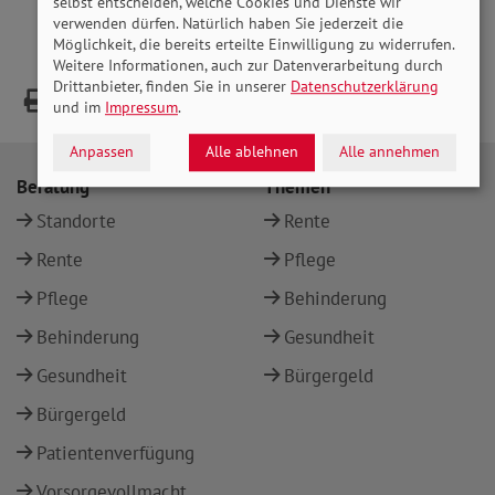
selbst entscheiden, welche Cookies und Dienste wir
verwenden dürfen. Natürlich haben Sie jederzeit die
Möglichkeit, die bereits erteilte Einwilligung zu widerrufen.
Weitere Informationen, auch zur Datenverarbeitung durch
Drittanbieter, finden Sie in unserer
Datenschutzerklärung
und im
Impressum
.
Anpassen
Alle ablehnen
Alle annehmen
Beratung
Themen
Standorte
Rente
Rente
Pflege
Pflege
Behinderung
Behinderung
Gesundheit
Gesundheit
Bürgergeld
Bürgergeld
Patientenverfügung
Vorsorgevollmacht