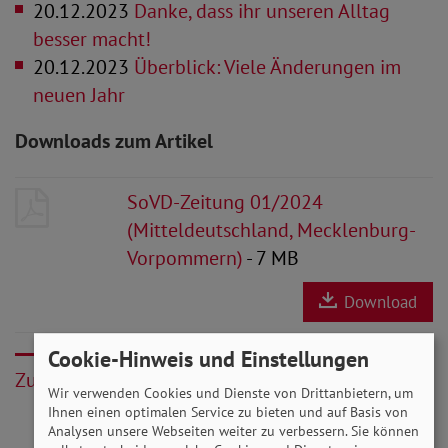
20.12.2023
Danke, dass ihr unseren Alltag
besser macht!
20.12.2023
Überblick: Viele Änderungen im
neuen Jahr
Downloads zum Artikel
SoVD-Zeitung 01/2024
(Mitteldeutschland, Mecklenburg-
Vorpommern)
- 7 MB
Download
Cookie-Hinweis und Einstellungen
Zurück
Wir verwenden Cookies und Dienste von Drittanbietern, um
Ihnen einen optimalen Service zu bieten und auf Basis von
Analysen unsere Webseiten weiter zu verbessern. Sie können