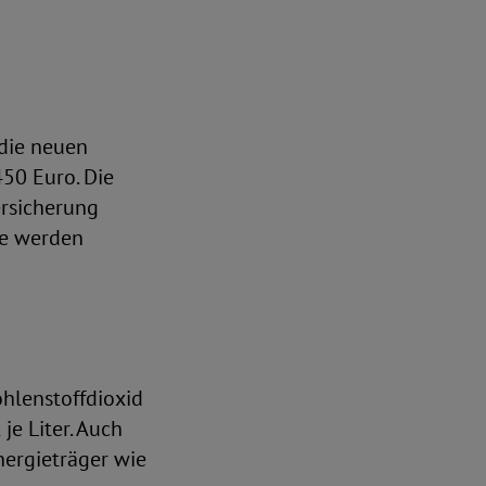
 die neuen
50 Euro. Die
ersicherung
he werden
ohlenstoffdioxid
je Liter. Auch
nergieträger wie