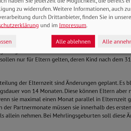
ich haben Sie jederzeit die Möglichkeit, die bereits er
eim Elterngeld
ligung zu widerrufen. Weitere Informationen, auch zu
erarbeitung durch Drittanbieter, finden Sie in unsere
das Mütter und Väter als Lohnersatzleistung erhalten
schutzerklärung
und im
Impressum
.
 Kindes zu Hause bleiben, soll ab April nur noch an P
rndes Jahreseinkommen von maximal 200.000 Euro ha
ssen
Alle ablehnen
Alle anne
 soll die Grenze ab April bei 150.000 Euro liegen. Di
gerungen beim Bundeshaushalt aber noch nicht end
 sollen nur für Eltern gelten, deren Kind nach dem 3
teilung der Elternzeit sind Änderungen geplant. Es bl
sdauer von 14 Monaten. Diese können Eltern aber 
nn sie maximal einen Monat parallel in Elternzeit 
n der Partnermonate müssen sie innerhalb des erste
ls allein nehmen. Bei Mehrlingsgeburten soll diese 