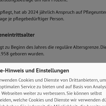
pflegt, hat ab 2024 jährlich Anspruch auf Pflegeunt
tage je pflegebedürftiger Person.
neintrittsalter
gt zu Beginn des Jahres die reguläre Altersgrenze. Die
e 1958 geboren wurden.
te ab 63“ bezeichneten Altersrente für besonders lang
e-Hinweis und Einstellungen
gt die Altersgrenze für 1960 Geborene auf 64 Jahre u
ltersrente für besonders langjährig Versicherte kann
rwenden Cookies und Dienste von Drittanbietern, um
destens 45 Jahre in der gesetzlichen Rentenversiche
optimalen Service zu bieten und auf Basis von Analy
 Webseiten weiter zu verbessern. Sie können selbst
eiden, welche Cookies und Dienste wir verwenden dü