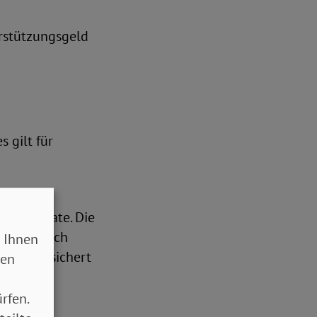
erstützungsgeld
s gilt für
jährig
nd 4 Monate. Die
 in Anspruch
 Ihnen
rung versichert
sen
rfen.