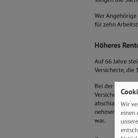
Wer Angehörige 
für zehn Arbeits
Höheres Rente
Auf 66 Jahre stei
Versicherte, di
Bei der als „Ren
Cooki
Versicherte stei
abschlagsfreie A
Wir ve
nehmen, wer min
einen 
war.
unsere
entsch