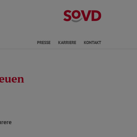
Landesverband 
en
PRESSE
KARRIERE
KONTAKT
neuen
urere