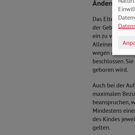
Natürl
Änderungen b
Einwil
Datenv
Das Elterngeld, 
Daten
der Geburt eines
ein zu versteue
Anpa
Alleinerziehende
wegen der Verzö
beschlossen. Sie
geboren wird.
Auch bei der Auf
maximalen Bezug
beanspruchen, we
Mindestens eine
des Kindes jewei
gelten.