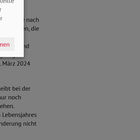
teilte
r
r
, wenn sie nach
aare gehen, die
ben. Für
hmen
e Pläne sind
gültig
1. März 2024
eibt bei der
nur noch
gehen.
n Lebensjahres
Änderung nicht