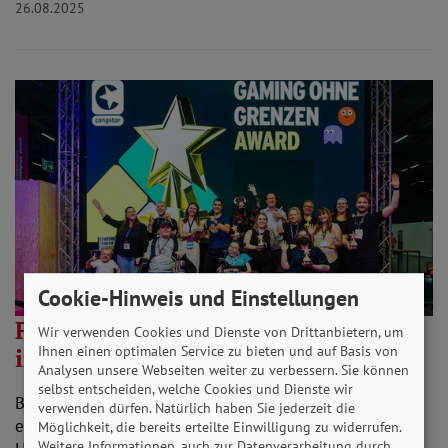
26.08.2025
Cookie-Hinweis und Einstellungen
Freizeit ohne Barrieren: Inklusion
Wir verwenden Cookies und Dienste von Drittanbietern, um
im Gaming
Ihnen einen optimalen Service zu bieten und auf Basis von
Analysen unsere Webseiten weiter zu verbessern. Sie können
selbst entscheiden, welche Cookies und Dienste wir
Bei der Computer- und Videospielmesse Gamescom gab
verwenden dürfen. Natürlich haben Sie jederzeit die
es Auszeichnungen für barrierefreie Spiele und
Möglichkeit, die bereits erteilte Einwilligung zu widerrufen.
Weitere Informationen, auch zur Datenverarbeitung durch