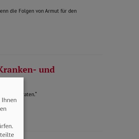
denn die Folgen von Armut für den
 Kranken- und
e Nöte geraten.“
 Ihnen
sen
rfen.
teilte