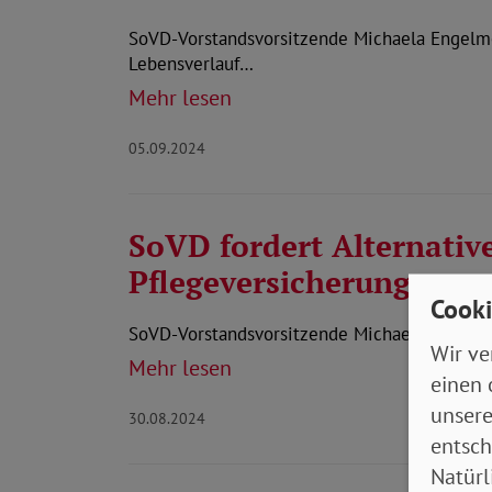
SoVD-Vorstandsvorsitzende Michaela Engelmei
Lebensverlauf…
Mehr lesen
05.09.2024
SoVD fordert Alternativ
Pflegeversicherung
Cooki
SoVD-Vorstandsvorsitzende Michaela Engelmei
Wir ve
Mehr lesen
einen 
unsere
30.08.2024
entsch
Natürl