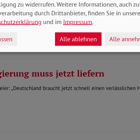
ligung zu widerrufen. Weitere Informationen, auch zu
 Bargeld als Zahlungsmittel erh
erarbeitung durch Drittanbieter, finden Sie in unsere
schutzerklärung
und im
Impressum
.
r: „Bargeld muss als unverzichtbares Mittel der sozialen Ink
ssen
Alle ablehnen
Alle anne
ierung muss jetzt liefern
er: „Deutschland braucht jetzt schnell einen verlässlichen 