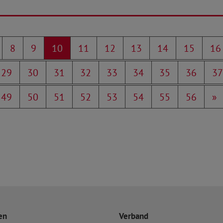
8
9
10
11
12
13
14
15
16
29
30
31
32
33
34
35
36
37
49
50
51
52
53
54
55
56
»
en
Verband