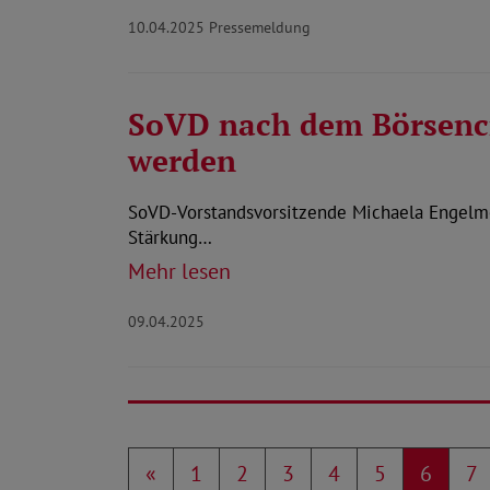
10.04.2025
Pressemeldung
SoVD nach dem Börsencr
werden
SoVD-Vorstandsvorsitzende Michaela Engelmei
Stärkung…
Mehr lesen
09.04.2025
«
1
2
3
4
5
6
7