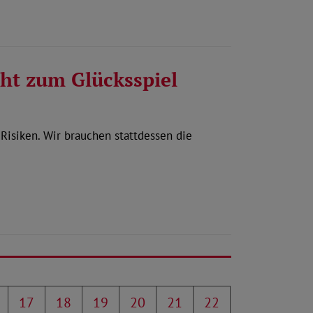
ht zum Glücksspiel
Risiken. Wir brauchen stattdessen die
17
18
19
20
21
22