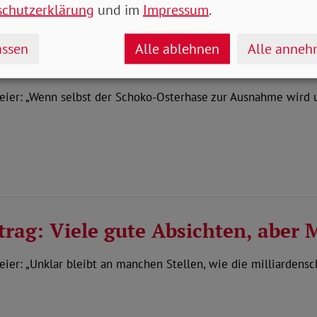
schutzerklärung
und im
Impressum
.
ssen
Alle ablehnen
Alle anne
 SoVD fordert Armutsbekämpfung
ier: „Wenn selbst der Schoko-Osterhase zur Ausnahme wird un
rag: Viele gute Absichten, aber
er: „Unklar bleibt an manchen Stellen, wie die milliardens