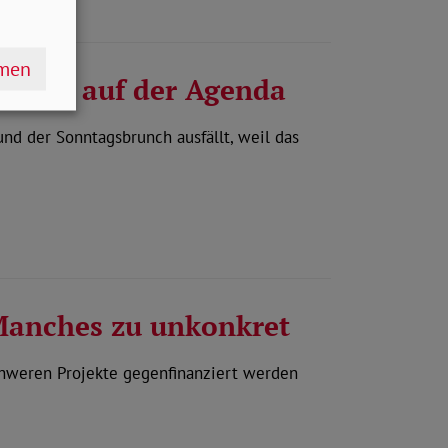
hmen
 oben auf der Agenda
d der Sonntagsbrunch ausfällt, weil das
 Manches zu unkonkret
chweren Projekte gegenfinanziert werden