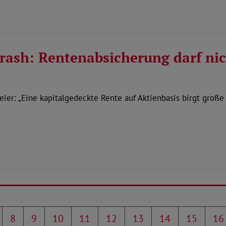
ash: Rentenabsicherung darf nic
er: „Eine kapitalgedeckte Rente auf Aktienbasis birgt große 
8
9
10
11
12
13
14
15
16