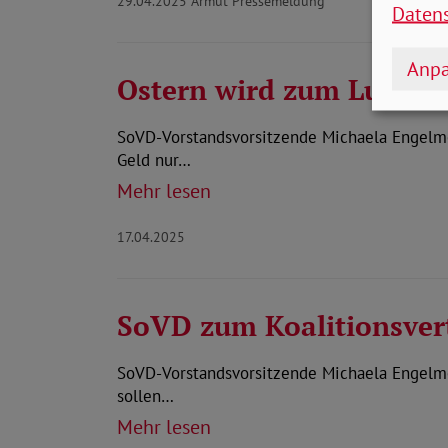
29.04.2025
Armut Pressemeldung
Daten
Anpa
Ostern wird zum Luxus:
SoVD-Vorstandsvorsitzende Michaela Engelme
Geld nur…
Mehr lesen
17.04.2025
SoVD zum Koalitionsvert
SoVD-Vorstandsvorsitzende Michaela Engelmei
sollen…
Mehr lesen