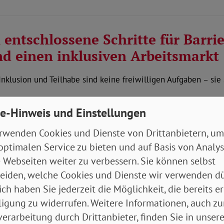
entschlossene Schritte für Barrie
nd einen inklusiven Arbeitsmarkt
nklusion und Teilhabe sind keine freiwilligen Aufgaben – sie
e-Hinweis und Einstellungen
rwenden Cookies und Dienste von Drittanbietern, um
optimalen Service zu bieten und auf Basis von Analy
tlohn jetzt auf 15,12 Euro erhö
 Webseiten weiter zu verbessern. Sie können selbst
eiden, welche Cookies und Dienste wir verwenden dü
er: „Gute Arbeit muss gesichert werden und wer arbeitet, dar
ich haben Sie jederzeit die Möglichkeit, die bereits er
ligung zu widerrufen. Weitere Informationen, auch zu
erarbeitung durch Drittanbieter, finden Sie in unsere