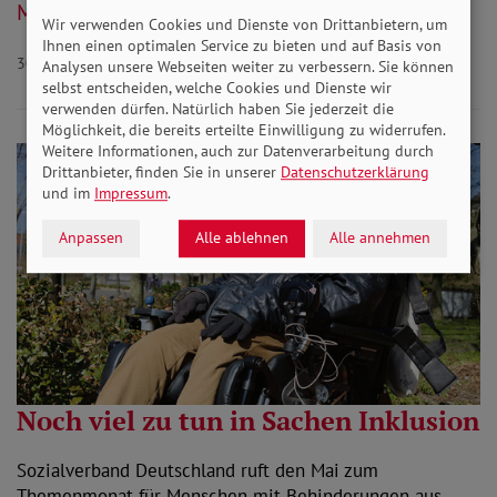
Mehr lesen
Wir verwenden Cookies und Dienste von Drittanbietern, um
Ihnen einen optimalen Service zu bieten und auf Basis von
30.04.2021
Analysen unsere Webseiten weiter zu verbessern. Sie können
selbst entscheiden, welche Cookies und Dienste wir
verwenden dürfen. Natürlich haben Sie jederzeit die
Möglichkeit, die bereits erteilte Einwilligung zu widerrufen.
Weitere Informationen, auch zur Datenverarbeitung durch
Drittanbieter, finden Sie in unserer
Datenschutzerklärung
und im
Impressum
.
Anpassen
Alle ablehnen
Alle annehmen
Noch viel zu tun in Sachen Inklusion
Sozialverband Deutschland ruft den Mai zum
Themenmonat für Menschen mit Behinderungen aus.