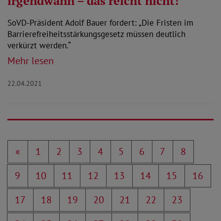
irgendwann – das reicht nicht!
SoVD-Präsident Adolf Bauer fordert: „Die Fristen im
Barrierefreiheitsstärkungsgesetz müssen deutlich
verkürzt werden.“
Mehr lesen
22.04.2021
«
1
2
3
4
5
6
7
8
9
10
11
12
13
14
15
16
17
18
19
20
21
22
23