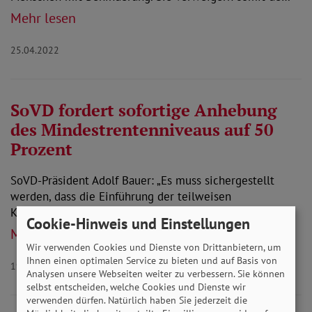
Mehr lesen
25.04.2022
SoVD fordert sofortige Anhebung
des Mindestrentenniveaus auf 50
Prozent
SoVD-Präsident Adolf Bauer: „Es muss sichergestellt
werden, dass die Einführung der teilweisen
Kapitaldeckung nicht zu einer Schwächung der…
Cookie-Hinweis und Einstellungen
Mehr lesen
Wir verwenden Cookies und Dienste von Drittanbietern, um
Ihnen einen optimalen Service zu bieten und auf Basis von
19.04.2022
Analysen unsere Webseiten weiter zu verbessern. Sie können
selbst entscheiden, welche Cookies und Dienste wir
verwenden dürfen. Natürlich haben Sie jederzeit die