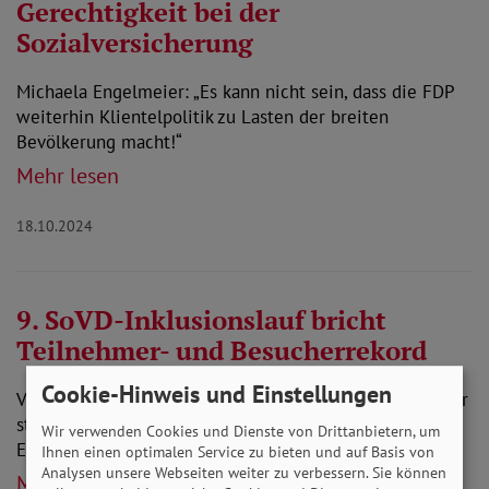
Gerechtigkeit bei der
Sozialversicherung
Michaela Engelmeier: „Es kann nicht sein, dass die FDP
weiterhin Klientelpolitik zu Lasten der breiten
Bevölkerung macht!“
Mehr lesen
18.10.2024
9. SoVD-Inklusionslauf bricht
Teilnehmer- und Besucherrekord
Cookie-Hinweis und Einstellungen
Vorstandsvorsitzende Michaela Engelmeier: „Ich bin sehr
stolz und glücklich über den Erfolg unseres inklusiven
Wir verwenden Cookies und Dienste von Drittanbietern, um
Events.“
Ihnen einen optimalen Service zu bieten und auf Basis von
Analysen unsere Webseiten weiter zu verbessern. Sie können
Mehr lesen