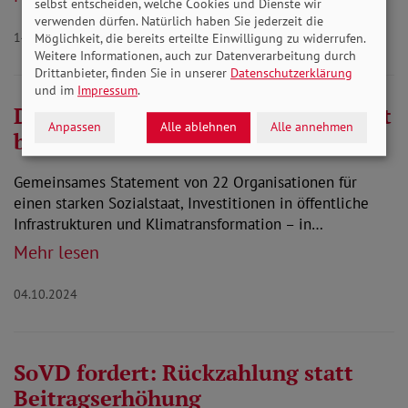
selbst entscheiden, welche Cookies und Dienste wir
verwenden dürfen. Natürlich haben Sie jederzeit die
14.10.2024
Möglichkeit, die bereits erteilte Einwilligung zu widerrufen.
Weitere Informationen, auch zur Datenverarbeitung durch
Drittanbieter, finden Sie in unserer
Datenschutzerklärung
und im
Impressum
.
Die Zeit ist reif: Superreiche gerecht
Anpassen
Alle ablehnen
Alle annehmen
besteuern.
Gemeinsames Statement von 22 Organisationen für
einen starken Sozialstaat, Investitionen in öffentliche
Infrastrukturen und Klimatransformation – in…
Mehr lesen
04.10.2024
SoVD fordert: Rückzahlung statt
Beitragserhöhung